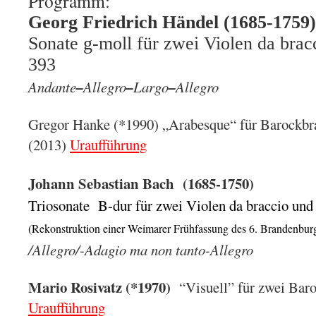
Programm:
Georg Friedrich Händel (1685-1759)
Sonate g-moll für zwei Violen da br
393
Andante
–
Allegro
–
Largo
–
Allegro
Gregor Hanke (*1990)
„Arabesque“ für Barockbr
(2013)
Uraufführung
Johann Sebastian Bach (1685-1750)
Triosonate B-dur für zwei Violen da braccio und 
(Rekonstruktion einer Weimarer Frühfassung des 6. Brandenb
/Allegro/-Adagio ma non tanto-
Allegro
Mario Rosivatz (*1970)
“Visuell” für zwei Bar
Uraufführung