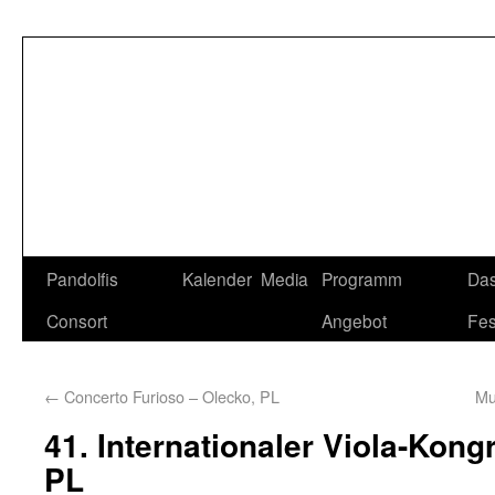
Pandolfis
Kalender
Media
Programm
Da
Consort
Angebot
Fes
←
Concerto Furioso – Olecko, PL
Mu
41. Internationaler Viola-Kong
PL