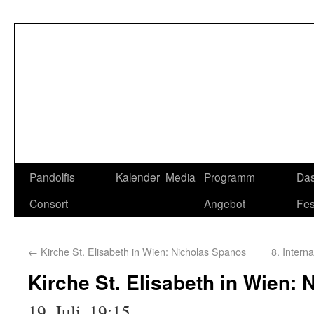
Pandolfis
Kalender
Media
Programm
Da
Consort
Angebot
Fes
←
Kirche St. Elisabeth in Wien: Nicholas Spanos
8. Intern
Kirche St. Elisabeth in Wien:
19. Juli, 19:15