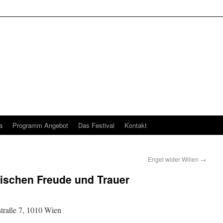
a
Programm Angebot
Das Festival
Kontakt
Engel wider Willen
→
wischen Freude und Trauer
straße 7, 1010 Wien