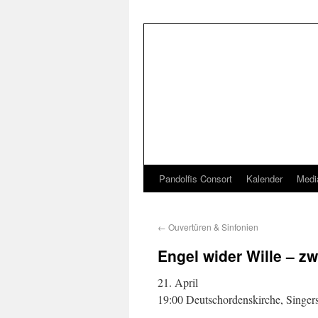
Pandolfis Consort
Kalender
Medi
←
Ouvertüren & Sinfonien
Engel wider Wille – z
21. April
19:00 Deutschordenskirche, Singer